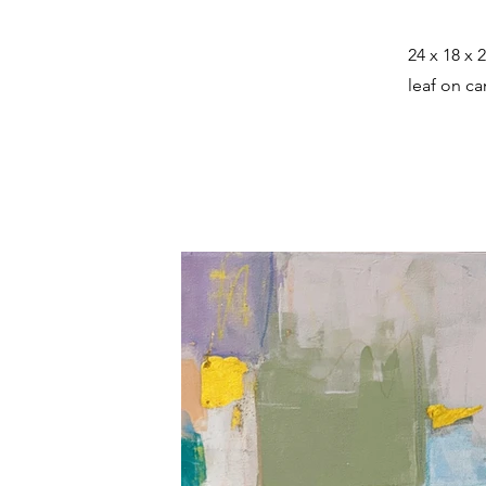
24 x 18 x 
leaf on ca